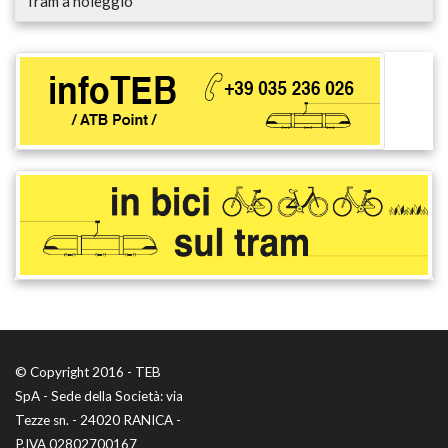
Tram a noleggio
© Copyright 2016 - TEB
SpA - Sede della Società: via
Tezze sn. - 24020 RANICA -
P.IVA 02802700167