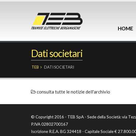
HOME
Dati societari
TEB
DATI SOCIETARI
consulta tutte le notizie dell'archivio
© Copyright 2016 - TEB SpA - Sede della Società: via Tez
P.IVA 02802700167
Iscrizione R.E.A. BG 324418 - Capitale Sociale € 27.800.0