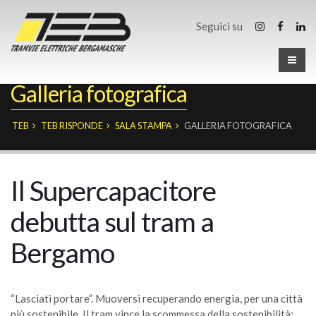
Seguici su
Galleria fotografica
TEB
TEB RISPONDE
SALA STAMPA
GALLERIA FOTOGRAFICA
Il Supercapacitore
debutta sul tram a
Bergamo
“Lasciati portare”. Muoversi recuperando energia, per una città
più sostenibile. Il tram vince la scommessa della sostenibilità: