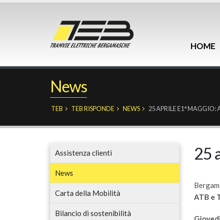
HOME
News
TEB
TEB RISPONDE
NEWS
25 APRILE E1° MAGGIO:
25 a
Assistenza clienti
News
Bergamo,
Carta della Mobilità
ATB e T
Bilancio di sostenibilità
Giovedì