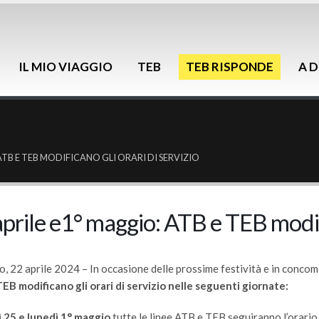
IL MIO VIAGGIO
TEB
TEB RISPONDE
A D
 ATB E TEB MODIFICANO GLI ORARI DI SERVIZIO
prile e1° maggio: ATB e TEB modifi
 22 aprile 2024 – In occasione delle prossime festività e in concomi
EB modificano gli orari di servizio nelle seguenti giornate:
 25 e lunedì 1° maggio
tutte le linee ATB e TEB seguiranno l’orario