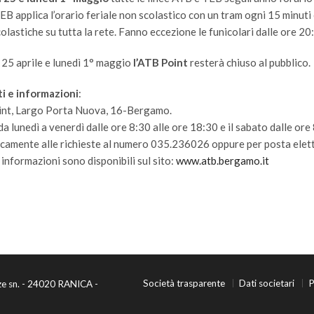
B applica l’orario feriale non scolastico con un tram ogni 15 minuti
olastiche su tutta la rete. Fanno eccezione le funicolari dalle ore 20
 25 aprile e lunedì 1° maggio
l’ATB Point
resterà chiuso al pubblico.
i e informazioni
:
nt, Largo Porta Nuova, 16-Bergamo.
a lunedì a venerdì dalle ore 8:30 alle ore 18:30 e il sabato dalle ore
camente alle richieste al numero 035.236026 oppure per posta elettr
 informazioni sono disponibili sul sito:
www.atb.bergamo.it
Società trasparente
Dati societari
P
ze sn. - 24020 RANICA -