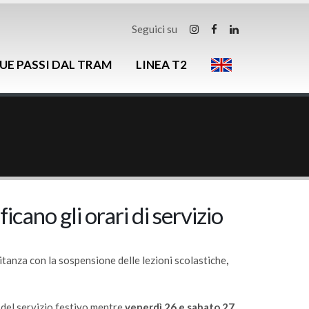
Seguici su
UE PASSI DAL TRAM
LINEA T2
cano gli orari di servizio
tanza con la sospensione delle lezioni scolastiche
,
 del servizio festivo mentre
venerdì 26 e sabato 27