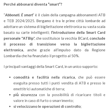
Perché abbonarsi diventa “smart”?
“
Abbonati. È smart
” è il claim della campagna abbonamenti ATB
e TEB 2024/2025. Bergamo è tra le prime città lombarde ad
adottare un sistema di bigliettazione elettronica su vasta scala
basato su carte intelligenti;
l’introduzione della Smart Card
personale "ATBip
", che sostituisce la vecchia BCard,
conclude
il processo di transizione verso la bigliettazione
elettronica
, anche grazie all’impulso dato da Regione
Lombardia che ha finanziato il progetto al 50%.
I principali vantaggi della Smart Card, in un unico supporto:
comodità e facilità nella ricarica
, che può̀ essere
eseguita presso tutti i punti vendita di ATB e presso le
emettitrici automatiche di terra;
più̀ sicurezza
con la possibilità̀ di ricaricare titoli e
valore in caso di furto o smarrimento;
si velocizzano le operazioni di controllo
;