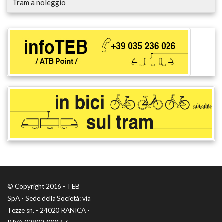
Tram a noleggio
© Copyright 2016 - TEB
SpA - Sede della Società: via
Tezze sn. - 24020 RANICA -
P.IVA 02802700167