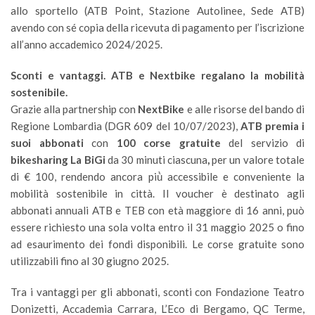
allo sportello (ATB Point, Stazione Autolinee, Sede ATB)
avendo con sé copia della ricevuta di pagamento per l’iscrizione
all’anno accademico 2024/2025.
Sconti e vantaggi. ATB e Nextbike regalano la mobilità
sostenibile.
Grazie alla partnership con
NextBike
e alle risorse del bando di
Regione Lombardia (DGR 609 del 10/07/2023),
ATB premia i
suoi abbonati
con
100 corse gratuite
del servizio di
bikesharing La BiGi
da 30 minuti ciascuna
,
per un valore totale
di € 100, rendendo ancora più̀ accessibile e conveniente la
mobilità sostenibile in città. Il voucher è destinato agli
abbonati annuali ATB e TEB con età maggiore di 16 anni, può
essere richiesto una sola volta entro il 31 maggio 2025 o fino
ad esaurimento dei fondi disponibili. Le corse gratuite sono
utilizzabili fino al 30 giugno 2025.
Tra i vantaggi per gli abbonati, sconti con Fondazione Teatro
Donizetti, Accademia Carrara, L’Eco di Bergamo, QC Terme,