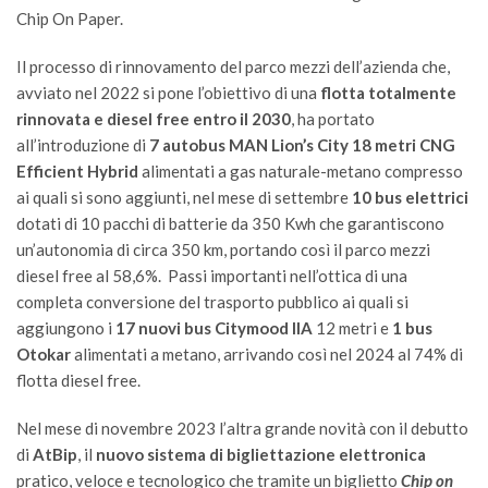
Chip On Paper.
Il processo di rinnovamento del parco mezzi dell’azienda che,
avviato nel 2022 si pone l’obiettivo di una
flotta totalmente
rinnovata e diesel free entro il 2030
, ha portato
all’introduzione di
7 autobus MAN Lion’s City 18 metri CNG
Efficient Hybrid
alimentati a gas naturale-metano compresso
ai quali si sono aggiunti, nel mese di settembre
10 bus elettrici
dotati di 10 pacchi di batterie da 350 Kwh che garantiscono
un’autonomia di circa 350 km, portando così il parco mezzi
diesel free al 58,6%. Passi importanti nell’ottica di una
completa conversione del trasporto pubblico ai quali si
aggiungono i
17 nuovi bus Citymood IIA
12 metri e
1 bus
Otokar
alimentati a metano, arrivando così nel 2024 al 74% di
flotta diesel free.
Nel mese di novembre 2023 l’altra grande novità con il debutto
di
AtBip
, il
nuovo sistema di bigliettazione elettronica
pratico, veloce e tecnologico che tramite un biglietto
Chip on