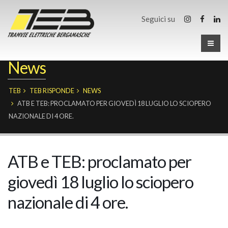
Seguici su
News
TEB
TEB RISPONDE
NEWS
ATB E TEB: PROCLAMATO PER GIOVEDÌ 18 LUGLIO LO SCIOPERO
NAZIONALE DI 4 ORE.
ATB e TEB: proclamato per
giovedì 18 luglio lo sciopero
nazionale di 4 ore.