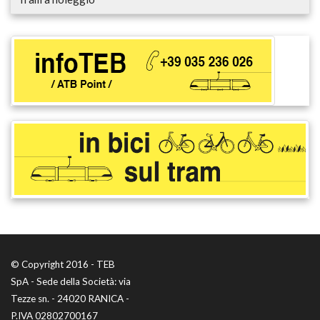
© Copyright 2016 - TEB
SpA - Sede della Società: via
Tezze sn. - 24020 RANICA -
P.IVA 02802700167