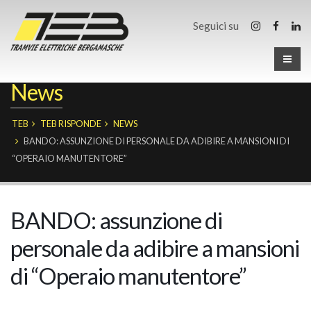
Seguici su
News
TEB
TEB RISPONDE
NEWS
BANDO: ASSUNZIONE DI PERSONALE DA ADIBIRE A MANSIONI DI
“OPERAIO MANUTENTORE”
BANDO: assunzione di
personale da adibire a mansioni
di “Operaio manutentore”