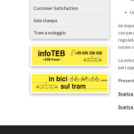
Customer Satisfaction
U
Sala stampa
da inqua
Tram a noleggio
con para
regolat
norme su
La selez
pari opp
Present
Scarica
Scarica