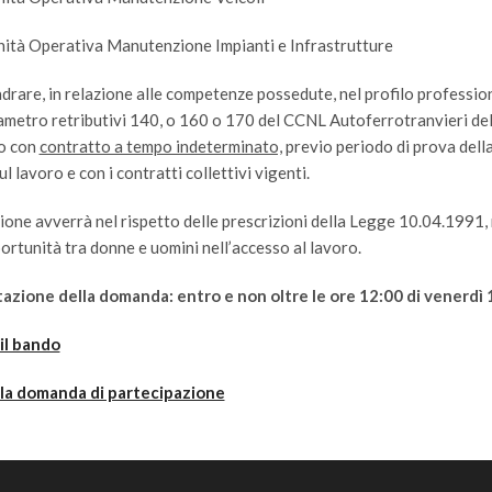
nità Operativa Manutenzione Impianti e Infrastrutture
drare, in relazione alle competenze possedute, nel profilo profession
metro retributivi 140, o 160 o 170 del CCNL Autoferrotranvieri del 2
o con
contratto a tempo indeterminato,
previo periodo di prova della
l lavoro e con i contratti collettivi vigenti.
ione avverrà nel rispetto delle prescrizioni della Legge 10.04.1991,
ortunità tra donne e uomini nell’accesso al lavoro.
azione della domanda: entro e non oltre le ore 12:00 di venerdì
 il bando
 la domanda di partecipazione