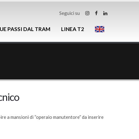
Seguici su
UE PASSI DAL TRAM
LINEA T2
nico
bire a mansioni di “operaio manutentore” da inserire