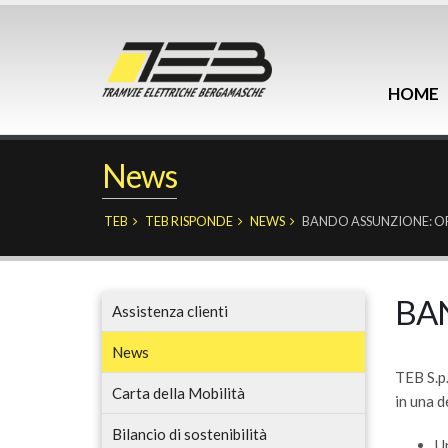
HOME
News
TEB
TEB RISPONDE
NEWS
BANDO ASSUNZIONE: O
BAN
Assistenza clienti
News
TEB S.p.
Carta della Mobilità
in una d
Bilancio di sostenibilità
U