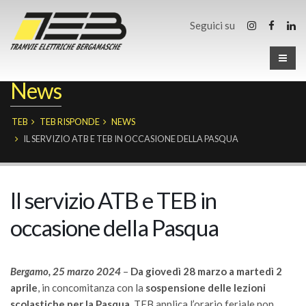
Seguici su
News
TEB
TEB RISPONDE
NEWS
IL SERVIZIO ATB E TEB IN OCCASIONE DELLA PASQUA
Il servizio ATB e TEB in
occasione della Pasqua
Bergamo, 25 marzo 2024
–
Da giovedì 28 marzo a martedì 2
aprile
, in concomitanza con la
sospensione delle lezioni
scolastiche per la Pasqua
, TEB applica l’orario feriale non