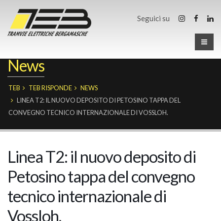
Seguici su
News
TEB
TEB RISPONDE
NEWS
LINEA T2: IL NUOVO DEPOSITO DI PETOSINO TAPPA DEL
CONVEGNO TECNICO INTERNAZIONALE DI VOSSLOH.
Linea T2: il nuovo deposito di
Petosino tappa del convegno
tecnico internazionale di
Vossloh.