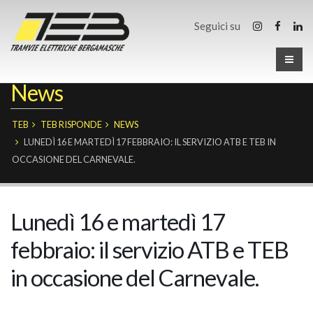
Seguici su
News
TEB
TEB RISPONDE
NEWS
LUNEDÌ 16 E MARTEDÌ 17 FEBBRAIO: IL SERVIZIO ATB E TEB IN
OCCASIONE DEL CARNEVALE.
Lunedì 16 e martedì 17
febbraio: il servizio ATB e TEB
in occasione del Carnevale.