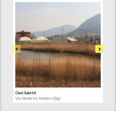
Oasi Saletti
Cen
Via Nembrini, Nembro (Bg)
Via