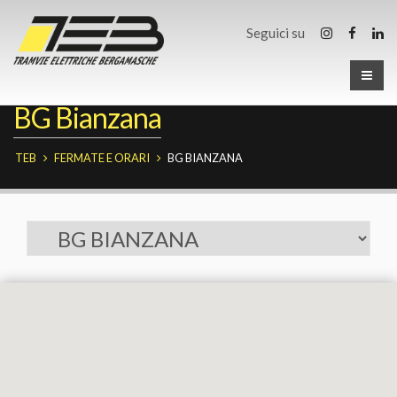
Seguici su
BG Bianzana
TEB
FERMATE E ORARI
BG BIANZANA
Fermate