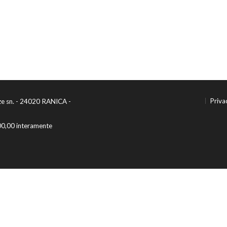
Priva
ze sn. - 24020 RANICA -
00,00 interamente