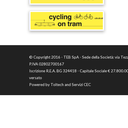
© Copyright 2016 - TEB SpA - Sede della Società: via Tez
P.IVA 02802700167
Iscrizione R.E.A. BG 324418 - Capitale Sociale € 27.800.0
versato
Powered by
Toltech
and
Servizi CEC