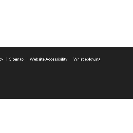
cy
Sitemap
Website Accessibility
Whistleblowing