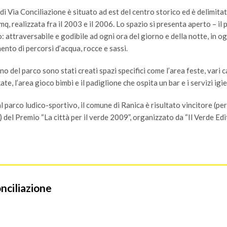
 di Via Conciliazione è situato ad est del centro storico ed è delimitat
q, realizzata fra il 2003 e il 2006. Lo spazio si presenta aperto – il
o: attraversabile e godibile ad ogni ora del giorno e della notte, in 
mento di percorsi d’acqua, rocce e sassi.
rno del parco sono stati creati spazi specifici come l’area feste, vari ca
kate, l’area gioco bimbi e il padiglione che ospita un bar e i servizi igie
l parco ludico-sportivo, il comune di Ranica è risultato vincitore (p
) del Premio “La città per il verde 2009”, organizzato da “Il Verde Edit
onciliazione