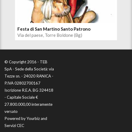
Festa di San Martino Santo Patrono
Par
Via del paese, Torre Boldone (Bg)
Via
© Copyright 2016 - TEB
SpA - Sede della Società: via
Tezze sn. - 24020 RANICA -
P.IVA 02802700167
Iscrizione R.E.A. BG 324418
- Capitale Sociale €
27.800.000,00 interamente
versato
Powered by
Yourbiz
and
Servizi CEC