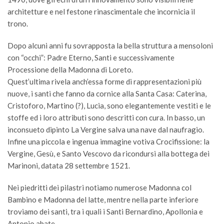
architetture e nel festone rinascimentale che incornicia il
trono.
Dopo alcuni anni fu sovrapposta la bella struttura a mensoloni
con “occhi”: Padre Eterno, Santi e successivamente
Processione della Madonna di Loreto.
Quest’ultima rivela anch’essa forme di rappresentazioni più
nuove, i santi che fanno da cornice alla Santa Casa: Caterina,
Cristoforo, Martino (?), Lucia, sono elegantemente vestiti e le
stoffe ed i loro attributi sono descritti con cura. In basso, un
inconsueto dipinto La Vergine salva una nave dal naufragio.
Infine una piccola e ingenua immagine votiva Crocifissione: la
Vergine, Gesù, e Santo Vescovo da ricondursi alla bottega dei
Marinoni, datata 28 settembre 1521.
Nei piedritti dei pilastri notiamo numerose Madonna col
Bambino e Madonna del latte, mentre nella parte inferiore
troviamo dei santi, tra i quali i Santi Bernardino, Apollonia e
Antonio abate.