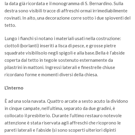
la data già ricordata e il monogramma di S. Bernardino. Sulla
destra sono visibili tracce di affreschi ormai irrimediabilmente
rovinati. In alto, una decorazione corre sotto i due spioventi del
tetto.
Lungo i fianchi si notano i materiali usati nella costruzione:
ciottoli (borlanti) inseriti a lisca di pesce, e grosse pietre
squadrate visibilisolo negli spigoli e alla base.Bella è l’abside
coperta dal tetto in tegole sostenuto esternamente da
pilastrini in mattoni. Ingressi laterali e finestrelle chiuse
ricordano forme e momenti diversi della chiesa.
L’interno
È ad una sola navata. Quattro arcate a sesto acuto la dividono
in cinque campate, nell’ultima, separato da due gradini, è
collocato il presbiterio. Durante l’ultimo restauro notevole
attenzione è stata riservata agli affreschi che ricoprono le
pareti laterali e l’abside (si sono scoperti ulteriori dipinti