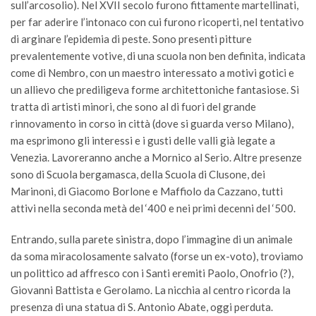
sull’arcosolio). Nel XVII secolo furono fittamente martellinati,
per far aderire l’intonaco con cui furono ricoperti, nel tentativo
di arginare l’epidemia di peste. Sono presenti pitture
prevalentemente votive, di una scuola non ben definita, indicata
come di Nembro, con un maestro interessato a motivi gotici e
un allievo che prediligeva forme architettoniche fantasiose. Si
tratta di artisti minori, che sono al di fuori del grande
rinnovamento in corso in città (dove si guarda verso Milano),
ma esprimono gli interessi e i gusti delle valli già legate a
Venezia. Lavoreranno anche a Mornico al Serio. Altre presenze
sono di Scuola bergamasca, della Scuola di Clusone, dei
Marinoni, di Giacomo Borlone e Maffiolo da Cazzano, tutti
attivi nella seconda metà del ‘400 e nei primi decenni del ‘500.
Entrando, sulla parete sinistra, dopo l’immagine di un animale
da soma miracolosamente salvato (forse un ex-voto), troviamo
un polittico ad affresco con i Santi eremiti Paolo, Onofrio (?),
Giovanni Battista e Gerolamo. La nicchia al centro ricorda la
presenza di una statua di S. Antonio Abate, oggi perduta.