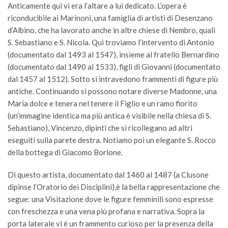
Anticamente qui vi era l’altare a lui dedicato. L’opera è
riconducibile ai Marinoni, una famiglia di artisti di Desenzano
d’Albino, che ha lavorato anche in altre chiese di Nembro, quali
S. Sebastiano e S. Nicola. Qui troviamo l’intervento di Antonio
(documentato dal 1493 al 1547), insieme al fratello Bernardino
(documentato dal 1490 al 1533), figli di Giovanni (documentato
dal 1457 al 1512). Sotto si intravedono frammenti di figure più
antiche. Continuando si possono notare diverse Madonne, una
Maria dolce e tenera nel tenere il Figlio e un ramo fiorito
(un’immagine identica ma più antica è visibile nella chiesa di S.
Sebastiano), Vincenzo, dipinti che si ricollegano ad altri
eseguiti sulla parete destra. Notiamo poi un elegante S. Rocco
della bottega di Giacomo Borlone.
Di questo artista, documentato dal 1460 al 1487 (a Clusone
dipinse l’Oratorio dei Disciplini),è la bella rappresentazione che
segue: una Visitazione dove le figure femminili sono espresse
con freschezza e una vena più profana e narrativa. Sopra la
porta laterale vi è un frammento curioso per la presenza della