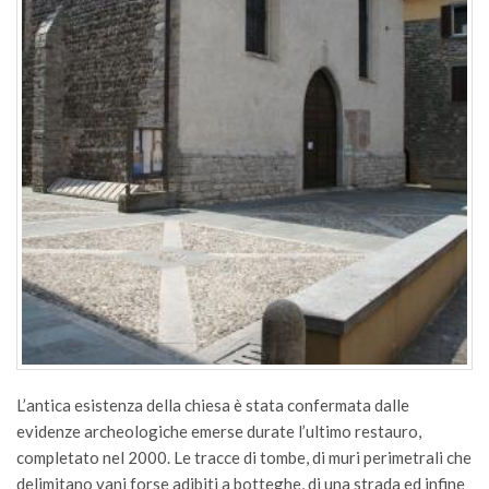
L’antica esistenza della chiesa è stata confermata dalle
evidenze archeologiche emerse durate l’ultimo restauro,
completato nel 2000. Le tracce di tombe, di muri perimetrali che
delimitano vani forse adibiti a botteghe, di una strada ed infine