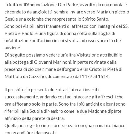
Trinità nell’Annunciazione: Dio Padre, avvolto da una nuvola e
circondato da angioletti, sembra inviare verso Maria un piccolo
Gesù e una colomba che rappresenta lo Spirito Santo.
Sono poi visibili altri frammenti di affresco con immagini dei SS.
Pietro e Paolo, e una figura di donna colta sulla soglia di
un’abitazione nell’attimo in cui si volta ad osservare ciò che
avviene.
Di seguito possiamo vedere un’altra Visitazione attribuibile
alla bottega di Giovanni Marinoni, in parte rovinata dalla
presenza di ciò che rimane dell’organo e un Cristo in Pietà di
Maffiolo da Cazzano, documentato dal 1477 al 1514.
Il presbiterio presenta due altari laterali inseriti
successivamente, andando così ad intaccare gli affreschi che
ora affiorano solo in parte. Sono tra i più antichi e alcuni sono
riferibili alla Scuola diNembro come le due Madonne dipinte
all’inizio della parete di destra.
Quella nel registro inferiore, senza trono, ha un manto bianco
con grandi fiori damascati.