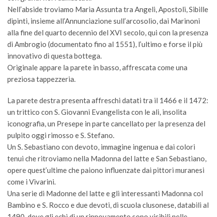
Nell’abside troviamo Maria Assunta tra Angeli, Apostoli, Sibille
dipinti, insieme all’Annunciazione sull’arcosolio, dai Marinoni
alla fine del quarto decennio del XVI secolo, qui con la presenza
di Ambrogio (documentato fino al 1551), l’ultimo e forse il più
innovativo di questa bottega.
Originale appare la parete in basso, affrescata come una
preziosa tappezzeria.
La parete destra presenta affreschi datati tra il 1466 e il 1472:
un trittico con S. Giovanni Evangelista con le ali, insolita
iconografia, un Presepe in parte cancellato per la presenza del
pulpito oggi rimosso e S. Stefano.
Un S. Sebastiano con devoto, immagine ingenua e dai colori
tenui che ritroviamo nella Madonna del latte e San Sebastiano,
opere quest’ultime che paiono influenzate dai pittori muranesi
come i Vivarini.
Una serie di Madonne del latte e gli interessanti Madonna col
Bambino e S. Rocco e due devoti, di scuola clusonese, databili al
1490, dove gli echi di un rinnovamento sono visibili nelle