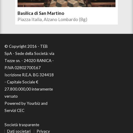
Basilica di San Martino
Pal
Piazza Italia, Alzano Lombardo (Bg)
Pia
© Copyright 2016 - TEB
SpA - Sede della Società: via
Tezze sn. - 24020 RANICA -
P.IVA 02802700167
Iscrizione R.E.A. BG 324418
- Capitale Sociale €
27.800.000,00 interamente
versato
Powered by
Yourbiz
and
Servizi CEC
Società trasparente
Dati societari
Privacy