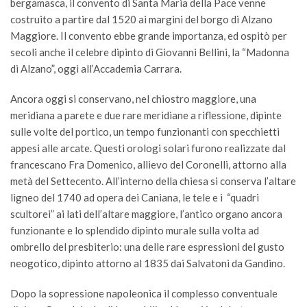
bergamasca, il convento di Santa Maria della Pace venne
costruito a partire dal 1520 ai margini del borgo di Alzano
Maggiore. Il convento ebbe grande importanza, ed ospitò per
secoli anche il celebre dipinto di Giovanni Bellini, la “Madonna
di Alzano”, oggi all’Accademia Carrara.
Ancora oggi si conservano, nel chiostro maggiore, una
meridiana a parete e due rare meridiane a riflessione, dipinte
sulle volte del portico, un tempo funzionanti con specchietti
appesi alle arcate. Questi orologi solari furono realizzate dal
francescano Fra Domenico, allievo del Coronelli, attorno alla
metà del Settecento. All’interno della chiesa si conserva l’altare
ligneo del 1740 ad opera dei Caniana, le tele e i “quadri
scultorei” ai lati dell’altare maggiore, l’antico organo ancora
funzionante e lo splendido dipinto murale sulla volta ad
ombrello del presbiterio: una delle rare espressioni del gusto
neogotico, dipinto attorno al 1835 dai Salvatoni da Gandino.
Dopo la sopressione napoleonica il complesso conventuale