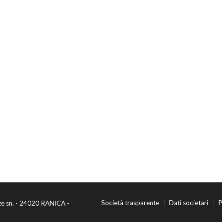
Società trasparente
Dati societari
P
ze sn. - 24020 RANICA -