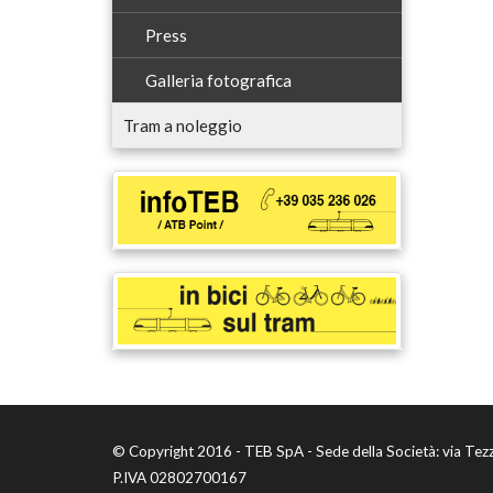
Press
Galleria fotografica
Tram a noleggio
© Copyright 2016 - TEB SpA - Sede della Società: via Tez
P.IVA 02802700167