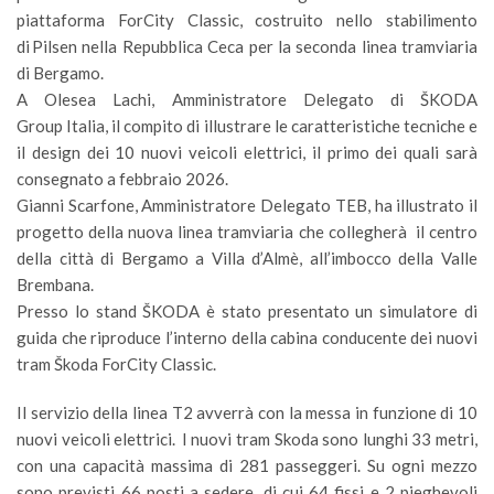
piattaforma ForCity Classic, costruito nello stabilimento
di Pilsen nella Repubblica Ceca per la seconda linea tramviaria
di Bergamo.
A Olesea Lachi, Amministratore Delegato di ŠKODA
Group Italia, il compito di illustrare le caratteristiche tecniche e
il design dei 10 nuovi veicoli elettrici, il primo dei quali sarà
consegnato a febbraio 2026.
Gianni Scarfone, Amministratore Delegato TEB, ha illustrato il
progetto della nuova linea tramviaria che collegherà il centro
della città di Bergamo a Villa d’Almè, all’imbocco della Valle
Brembana.
Presso lo stand ŠKODA è stato presentato un simulatore di
guida che riproduce l’interno della cabina conducente dei nuovi
tram Škoda ForCity Classic.
Il servizio della linea T2 avverrà con la messa in funzione di 10
nuovi veicoli elettrici. I nuovi tram Skoda sono lunghi 33 metri,
con una capacità massima di 281 passeggeri. Su ogni mezzo
sono previsti 66 posti a sedere, di cui 64 fissi e 2 pieghevoli