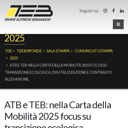
Seguici su
2025
TEB
TEB RISPONDE
SALA STAMPA
COMUNICATI STAMPA
2025
ATB E TEB: NELLA CARTA DELLA MOBILITÀ 2025 FOCUS SU
TRANSIZIONE ECOLOGICA, DIGITALIZZAZIONE E CONTRASTO
ALL'EVASIONE.
ATB e TEB: nella Carta della
Mobilità 2025 focus su
transizione ecologica,