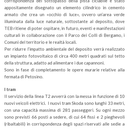
corrispondenza del sottopasso della pista ciclabile è stato
appositamente disegnato un elemento cilindrico in cemento
armato che crea un «occhio di luce», ovvero un’area verde
illuminata dalla luce naturale, sottostante al deposito, dove
TEB ritiene di poter ospitare, in futuro, eventi e manifestazioni
culturali in collaborazione con il Parco dei Colli di Bergamo, i
Comuni del territorio e le realtà locali.
Per ridurre l’impatto ambientale del deposito verrà realizzato
un impianto fotovoltaico di circa 400 metri quadrati sul tetto
della struttura, adatto ad alimentare i due capannoni.
Sono in fase di completamento le opere murarie relative alla
fermata di Petosino.
I tram
Il servizio della linea T2 avverrà con la messa in funzione di 10
nuovi veicoli elettrici. I nuovi tram Skoda sono lunghi 33 metri,
con una capacità massima di 281 passeggeri. Su ogni mezzo
sono previsti 66 posti a sedere, di cui 64 fissi e 2 pieghevoli
(ribaltabili) in corrispondenza degli spazi riservati alle sedie a