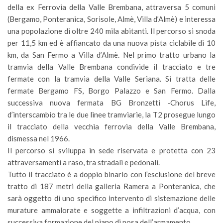
della ex Ferrovia della Valle Brembana, attraversa 5 comuni
(Bergamo, Ponteranica, Sorisole, Almè, Villa d’Almè) e interessa
una popolazione di oltre 240 mila abitanti. Il percorso si snoda
per 11,5 km ed è affiancato da una nuova pista ciclabile di 10
km, da San Fermo a Villa d’Almè. Nel primo tratto urbano la
tramvia della Valle Brembana condivide il tracciato e tre
fermate con la tramvia della Valle Seriana. Si tratta delle
fermate Bergamo FS, Borgo Palazzo e San Fermo. Dalla
successiva nuova fermata BG Bronzetti -Chorus Life,
d’interscambio tra le due linee tramviarie, la T2 prosegue lungo
il tracciato della vecchia ferrovia della Valle Brembana,
dismessa nel 1966.
Il percorso si sviluppa in sede riservata e protetta con 23
attraversamenti a raso, tra stradali e pedonali.
Tutto il tracciato è a doppio binario con l’esclusione del breve
tratto di 187 metri della galleria Ramera a Ponteranica, che
sarà oggetto di uno specifico intervento di sistemazione delle
murature ammalorate e soggette a infiltrazioni d’acqua, con
successiva formazione del piano di posa dell’armamento.