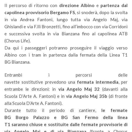
Il percorso di ritorno con
direzione Albino
e
partenza dal
capolinea provvisorio Bergamo FS
, si snoderà, dopo la svolta
in via Andrea Fantoni, lungo tutta via Angelo Maj, via
Ghislandi e via F.lli Bronzetti, fino all’imbocco con via Corridoni
e successiva svolta in via Bianzana fino al capolinea ATB
(Chorus Life).
Da qui i passeggeri potranno proseguire il viaggio verso
Albino con i tram in partenza dalla fermata della Linea T1
BG Bianzana.
Entrambi i percorsi delle
navette sostitutive prevedono una
fermata intermedia
, per
entrambe le direzioni: in
via Angelo Maj 32
(davanti alla
Scuola D’Arte A. Fantoni) e in
via Angelo Maj 35b
(di fronte
alla Scuola D’Arte A. Fantoni).
Durante tutto il periodo di cantiere,
le fermate
BG Borgo Palazzo e BG San Fermo della linea
T1 saranno chiuse e sostituite dalle fermate provvisorie di
via Angelo Maj e di via Bianzana
(fronte a Chorus