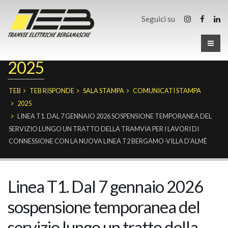
Seguici su
2025
TEB
TEB RISPONDE
SALA STAMPA
COMUNICATI STAMPA
2025
LINEA T1. DAL 7 GENNAIO 2026 SOSPENSIONE TEMPORANEA DEL
SERVIZIO LUNGO UN TRATTO DELLA TRAMVIA PER I LAVORI DI
CONNESSIONE CON LA NUOVA LINEA T2 BERGAMO-VILLA D’ALMÈ
Linea T1. Dal 7 gennaio 2026
sospensione temporanea del
servizio lungo un tratto della