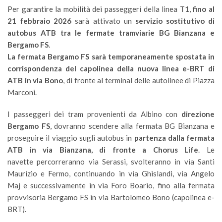
Per garantire la mobilità dei passeggeri della linea T1,
fino al
21 febbraio 2026
sarà attivato un
servizio sostitutivo di
autobus ATB tra le fermate tramviarie BG Bianzana e
Bergamo FS
.
La fermata Bergamo FS sarà temporaneamente spostata in
corrispondenza del capolinea della nuova linea e-BRT di
ATB in via Bono
, di fronte al terminal delle autolinee di Piazza
Marconi.
I passeggeri dei tram provenienti da Albino con
direzione
Bergamo FS
, dovranno scendere alla fermata BG Bianzana e
proseguire il viaggio sugli autobus in
partenza dalla fermata
ATB in via Bianzana, di fronte a Chorus Life
. Le
navette percorreranno via Serassi, svolteranno in via Santi
Maurizio e Fermo, continuando in via Ghislandi, via Angelo
Maj e successivamente in via Foro Boario, fino alla fermata
provvisoria Bergamo FS in via Bartolomeo Bono (capolinea e-
BRT).