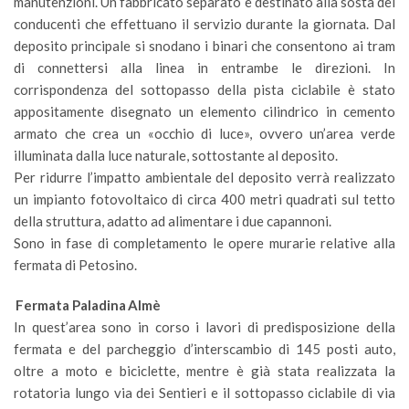
manutenzioni. Un fabbricato separato è destinato alla sosta dei
conducenti che effettuano il servizio durante la giornata. Dal
deposito principale si snodano i binari che consentono ai tram
di connettersi alla linea in entrambe le direzioni. In
corrispondenza del sottopasso della pista ciclabile è stato
appositamente disegnato un elemento cilindrico in cemento
armato che crea un «occhio di luce», ovvero un’area verde
illuminata dalla luce naturale, sottostante al deposito.
Per ridurre l’impatto ambientale del deposito verrà realizzato
un impianto fotovoltaico di circa 400 metri quadrati sul tetto
della struttura, adatto ad alimentare i due capannoni.
Sono in fase di completamento le opere murarie relative alla
fermata di Petosino.
Fermata Paladina Almè
In quest’area sono in corso i lavori di predisposizione della
fermata e del parcheggio d’interscambio di 145 posti auto,
oltre a moto e biciclette, mentre è già stata realizzata la
rotatoria lungo via dei Sentieri e il sottopasso ciclabile di via