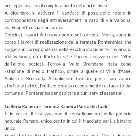
prosegue ora con il completamento dei muri di linea.
A dicembre, si attiverà il cantiere di posa delle rotaie in
corrispondenza degli attraversamenti a raso di via Valbona,
via Foppetta e via Concordia.
Conclusi i lavori del nuovo ponte sul torrente Morla, sono in
corso i lavori di realizzazione della fermata Ponteranica che
sorgerà in corrispondenza della vecchia stazione ferroviaria di
Via Valbona, un edificio in stile liberty realizzato nel 1906
dall’allora società Ferrovia Valle Brembana nata come
«stazione di medio traffico», simile a quelle di Villa d'Almè,
Ambria e Brembilla. Attualmente tutelato per il suo valore
storico artistico, l’edificio è stato recentemente restaurato dal
comune di Ponteranica per ospitare alcuni servizi essenziali.
Galleria Ramera – fermata Ramera Parco dei Colli
È in corso di realizzazione il consolidamento della galleria
naturale Ramera, unico punto in cui il tracciato sarà a binario
unico.
Sono stati realizzati i ponti, uno sul torrente Morla, due sul