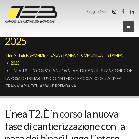
Seguici su
2025
TEB
TEB RISPONDE
SALA STAMPA
COMUNICATI STAMPA
2025
LINEA T2. È IN CORSO LA NUOVA FASE DI CANTIERIZZAZIONE CON
LA POSA DEI BINARI LUNGO L’INTERO TRACCIATO DELLA LINEA
TRAMVIARIA DELLA VALLE BREMBANA.
Linea T2. È in corso la nuova
fase di cantierizzazione con la
posa dei binari lungo l’intero