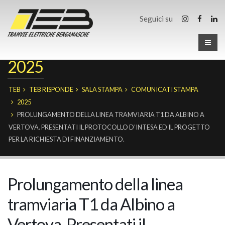
Seguici su
2025
TEB
TEB RISPONDE
SALA STAMPA
COMUNICATI STAMPA
2025
PROLUNGAMENTO DELLA LINEA TRAMVIARIA T1 DA ALBINO A
VERTOVA. PRESENTATI IL PROTOCOLLO D’INTESA ED IL PROGETTO
PER LA RICHIESTA DI FINANZIAMENTO.
Prolungamento della linea
tramviaria T1 da Albino a
Vertova. Presentati il