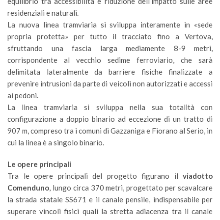
equilibrio tra accessibilità e riduzione dell’impatto sulle aree
residenziali e naturali.
La nuova linea tramviaria si sviluppa interamente in «sede
propria protetta» per tutto il tracciato fino a Vertova,
sfruttando una fascia larga mediamente 8-9 metri,
corrispondente al vecchio sedime ferroviario, che sarà
delimitata lateralmente da barriere fisiche finalizzate a
prevenire intrusioni da parte di veicoli non autorizzati e accessi
ai pedoni.
La linea tramviaria si sviluppa nella sua totalità con
configurazione a doppio binario ad eccezione di un tratto di
907 m, compreso tra i comuni di Gazzaniga e Fiorano al Serio, in
cui la linea è a singolo binario.
Le opere principali
Tra le opere principali del progetto figurano il
viadotto
Comenduno
, lungo circa 370 metri, progettato per scavalcare
la strada statale SS671 e il canale pensile, indispensabile per
superare vincoli fisici quali la stretta adiacenza tra il canale