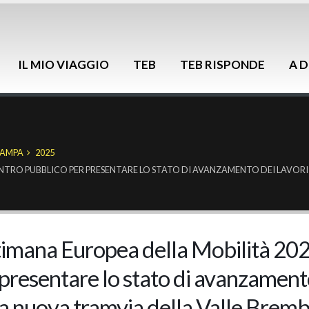
IL MIO VIAGGIO
TEB
TEB RISPONDE
A D
TAMPA
2025
NTRO PUBBLICO PER PRESENTARE LO STATO DI AVANZAMENTO DEI LAVORI 
timana Europea della Mobilità 202
presentare lo stato di avanzamento 
la nuova tramvia della Valle Brem