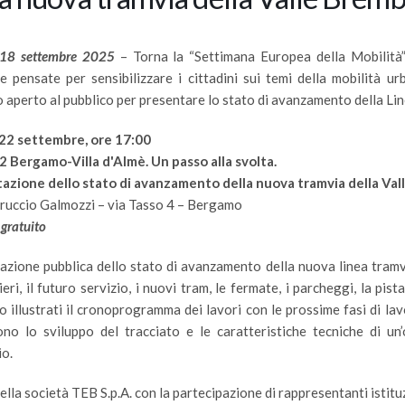
 18 settembre 2025
– Torna la “Settimana Europea della Mobilità
ive pensate per sensibilizzare i cittadini sui temi della mobilità
 aperto al pubblico per presentare lo stato di avanzamento della Linea
22 settembre, ore 17:00
2 Bergamo-Villa d'Almè. Un passo alla svolta.
azione dello stato di avanzamento della nuova tramvia della Va
rruccio Galmozzi – via Tasso 4 – Bergamo
 gratuito
azione pubblica dello stato di avanzamento della nuova linea tram
ieri, il futuro servizio, i nuovi tram, le fermate, i parcheggi, la pis
 illustrati il cronoprogramma dei lavori con le prossime fasi di la
ono lo sviluppo del tracciato e le caratteristiche tecniche di un
io.
ella società TEB S.p.A. con la partecipazione di rappresentanti isti