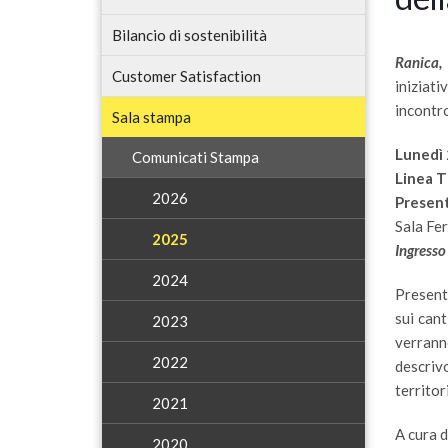
Bilancio di sostenibilità
Ranica,
Customer Satisfaction
iniziat
incontro
Sala stampa
Lunedì 
Comunicati Stampa
Linea T
2026
Present
Sala Fe
2025
Ingresso
2024
Present
sui cant
2023
verranno
2022
descriv
territor
2021
A cura d
2020