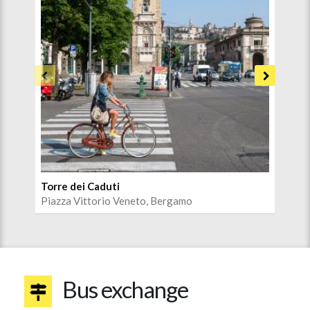
Torre dei Caduti
Cen
Piazza Vittorio Veneto, Bergamo
Sen
Bus exchange